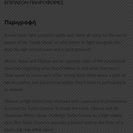
ΕΠΙΠΛΈΟΝ ΠΛΗΡΟΦΟΡΊΕΣ
Περιγραφή
A nerd must fight powerful spirits and aliens all vying for the secret
power of his “family jewel,” so who better to fight alongside him
than his high school crush and a spirit granny?!
Momo Ayase and Okarun are on opposite sides of the paranormal
spectrum regarding what they’ll believe in and what they won’t.
Their quest to prove each other wrong leads them down a path of
secret crushes and paranormal battles they’ll have to participate in
to believe!
Okarun, a high school boy obsessed with supernatural phenomena,
is cursed by Turbo Granny! To break the curse, Okarun and his
classmate Momo Ayase challenge Turbo Granny to a high-stakes
race. But Turbo Granny’s assassin, a bound spirit in the form of a
giant crab, has other plans!