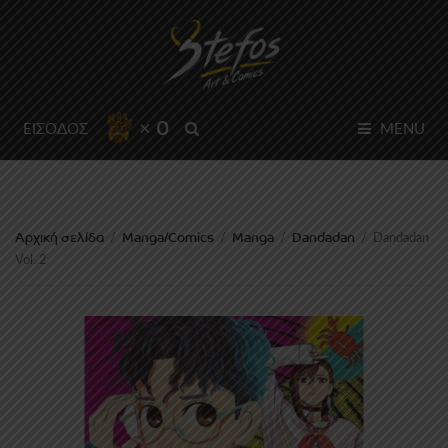
× 0
SEARCH
ΕΙΣΟΔΟΣ
MENU
Αρχική σελίδα
Manga/Comics
Manga
Dandadan
/
/
/
/
Dandadan
Vol. 2