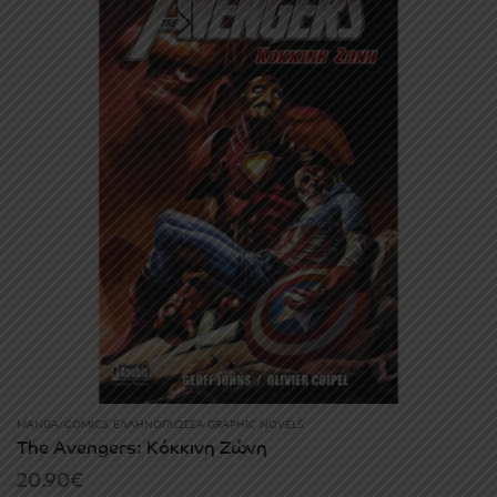
MANGA/COMICS
,
ΕΛΛΗΝΌΓΛΩΣΣΑ GRAPHIC NOVELS
The Avengers: Κόκκινη Ζώνη
20.90
€