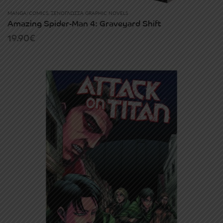
MANGA/COMICS
,
ΞΕΝΌΓΛΩΣΣΑ GRAPHIC NOVELS
Amazing Spider-Man 4: Graveyard Shift
19.90
€