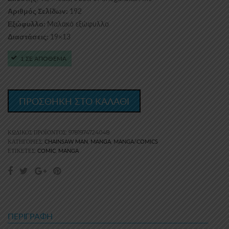
192
Αριθμός Σελίδων:
Μαλακό εξώφυλλο
Εξώφυλλο:
19×13
Διαστάσεις:
1 ΣΕ ΑΠΟΘΕΜΑ
ΠΡΟΣΘΗΚΗ ΣΤΟ ΚΑΛΑΘΙ
ΚΩΔΙΚΌΣ ΠΡΟΪΌΝΤΟΣ:
9781974724048
CHAINSAW MAN
MANGA
MANGA/COMICS
ΚΑΤΗΓΟΡΊΕΣ:
,
,
COMIC
MANGA
ΕΤΙΚΈΤΕΣ:
,
ΠΕΡΙΓΡΑΦΉ