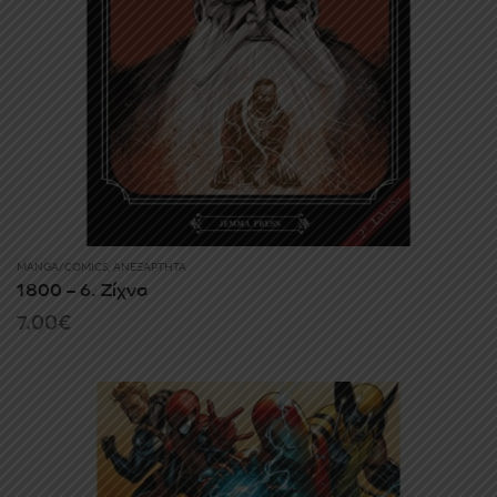
MANGA/COMICS
,
ΑΝΕΞΆΡΤΗΤΑ
1800 – 6. Ζίχνα
7.00
€