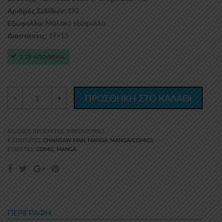
192
Αριθμός Σελίδων:
Μαλακό εξώφυλλο
Εξώφυλλο:
19×13
Διαστάσεις:
2 ΣΕ ΑΠΟΘΕΜΑ
ΠΡΟΣΘΗΚΗ ΣΤΟ ΚΑΛΑΘΙ
-
+
ΚΩΔΙΚΌΣ ΠΡΟΪΌΝΤΟΣ:
9781974709953
CHAINSAW MAN
MANGA
MANGA/COMICS
ΚΑΤΗΓΟΡΊΕΣ:
,
,
COMIC
MANGA
ΕΤΙΚΈΤΕΣ:
,
ΠΕΡΙΓΡΑΦΉ