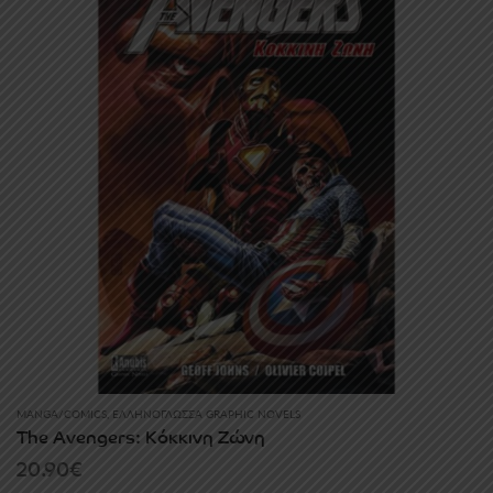
MANGA/COMICS
,
ΕΛΛΗΝΌΓΛΩΣΣΑ GRAPHIC NOVELS
The Avengers: Κόκκινη Ζώνη
20.90
€