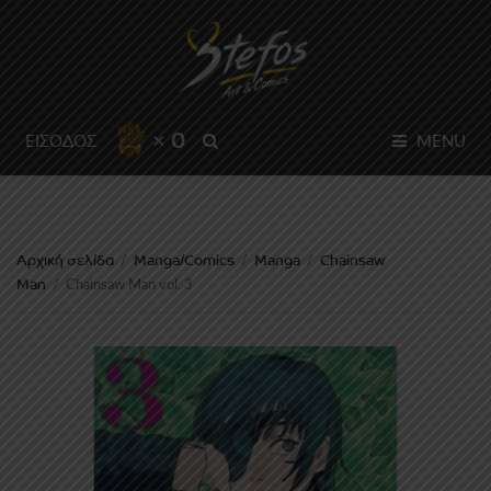
× 0
SEARCH
ΕΙΣΟΔΟΣ
MENU
Αρχική σελίδα
Manga/Comics
Manga
Chainsaw
/
/
/
Man
/
Chainsaw Man vol. 3