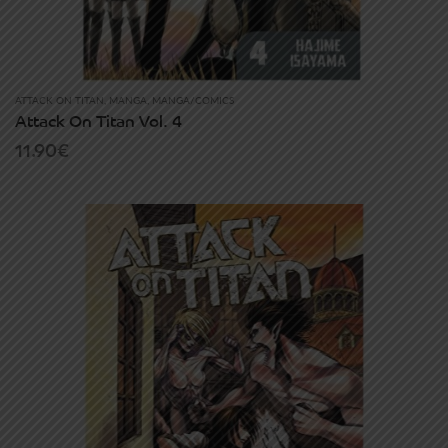
ATTACK ON TITAN
,
MANGA
,
MANGA/COMICS
Attack On Titan Vol. 4
11.90
€