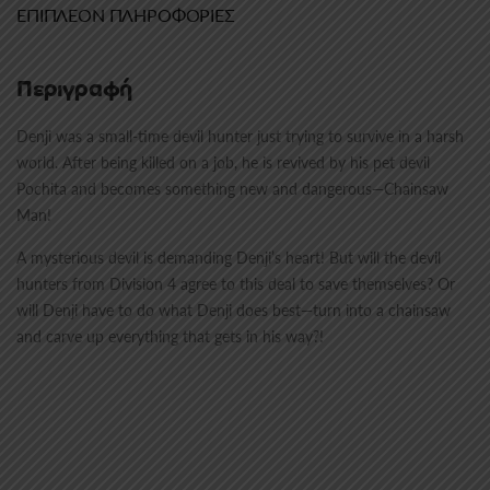
ΕΠΙΠΛΈΟΝ ΠΛΗΡΟΦΟΡΊΕΣ
Περιγραφή
Denji was a small-time devil hunter just trying to survive in a harsh
world. After being killed on a job, he is revived by his pet devil
Pochita and becomes something new and dangerous—Chainsaw
Man!
A mysterious devil is demanding Denji’s heart! But will the devil
hunters from Division 4 agree to this deal to save themselves? Or
will Denji have to do what Denji does best—turn into a chainsaw
and carve up everything that gets in his way?!