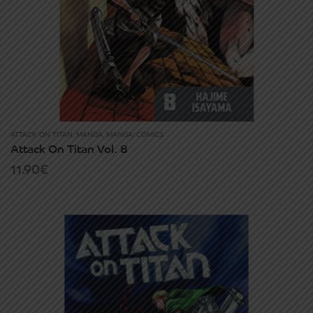
ATTACK ON TITAN
,
MANGA
,
MANGA/COMICS
Attack On Titan Vol. 8
11.90
€