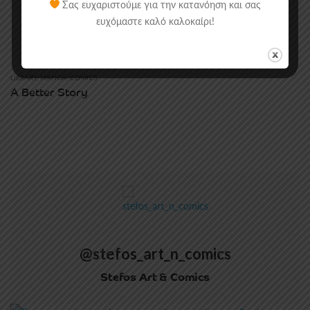
Σας ευχαριστούμε για την κατανόηση και σας
ευχόμαστε καλό καλοκαίρι!
LIBRARY
,
MANGA/COMICS
A Better Story
@stefos_art_n_comics
Stefos Art & Comics