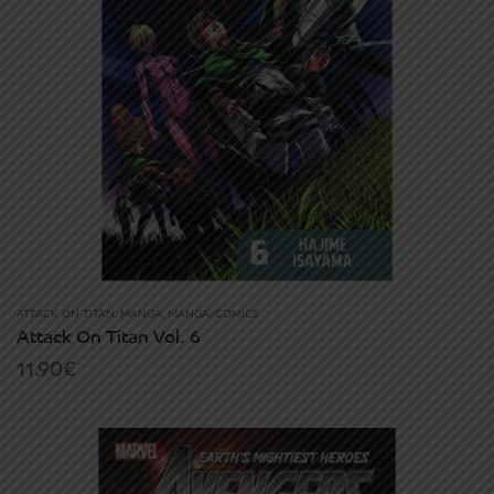
ATTACK ON TITAN
,
MANGA
,
MANGA/COMICS
Attack On Titan Vol. 6
11.90
€