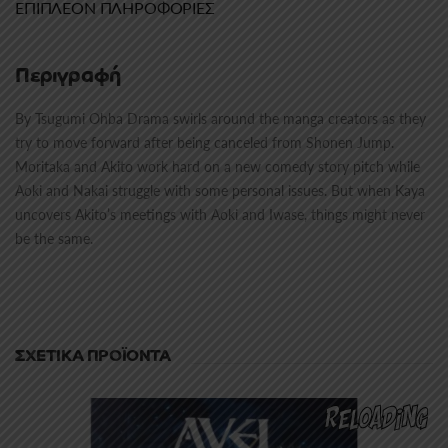
ΕΠΙΠΛΈΟΝ ΠΛΗΡΟΦΟΡΊΕΣ
Περιγραφή
By Tsugumi Ohba Drama swirls around the manga creators as they
try to move forward after being canceled from Shonen Jump.
Moritaka and Akito work hard on a new comedy story pitch while
Aoki and Nakai struggle with some personal issues. But when Kaya
uncovers Akito’s meetings with Aoki and Iwase, things might never
be the same.
ΣΧΕΤΙΚΆ ΠΡΟΪΌΝΤΑ