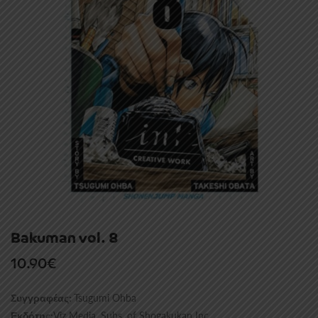
Bakuman vol. 8
10.90
€
Tsugumi Ohba
Συγγραφέας:
Viz Media, Subs. of Shogakukan Inc
Εκδότης: