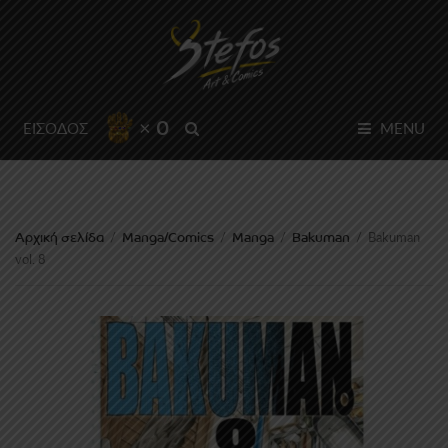
× 0
SEARCH
ΕΙΣΟΔΟΣ
MENU
Αρχική σελίδα
Manga/Comics
Manga
Bakuman
/
/
/
/
Bakuman
vol. 8