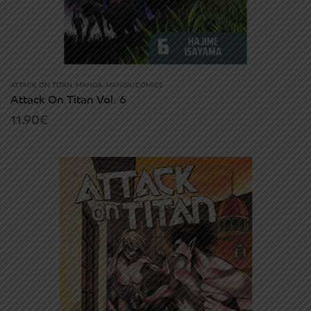
ATTACK ON TITAN
,
MANGA
,
MANGA/COMICS
Attack On Titan Vol. 6
11.90
€