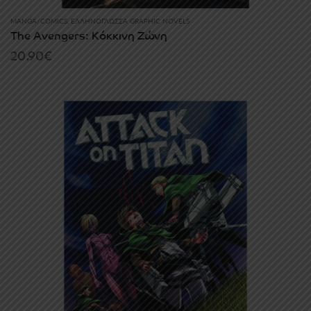
MANGA/COMICS
,
ΕΛΛΗΝΌΓΛΩΣΣΑ GRAPHIC NOVELS
The Avengers: Κόκκινη Ζώνη
20.90
€