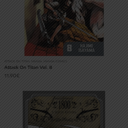
ATTACK ON TITAN
,
MANGA
,
MANGA/COMICS
Attack On Titan Vol. 8
11.90
€