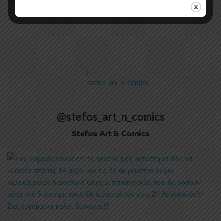
@stefos_art_n_comics
Stefos Art & Comics