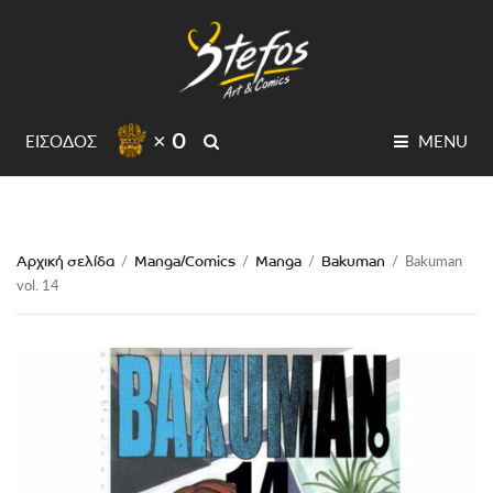
× 0
SEARCH
ΕΙΣΟΔΟΣ
MENU
Αρχική σελίδα
Manga/Comics
Manga
Bakuman
/
/
/
/
Bakuman
vol. 14