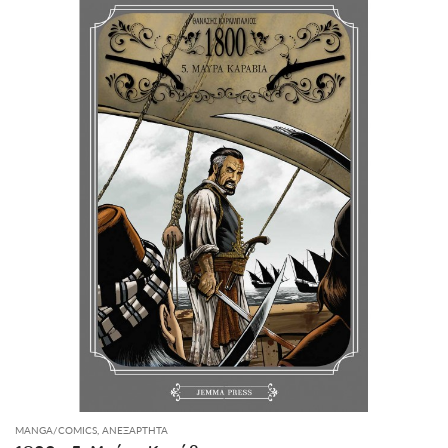
MANGA/COMICS
,
ΑΝΕΞΆΡΤΗΤΑ