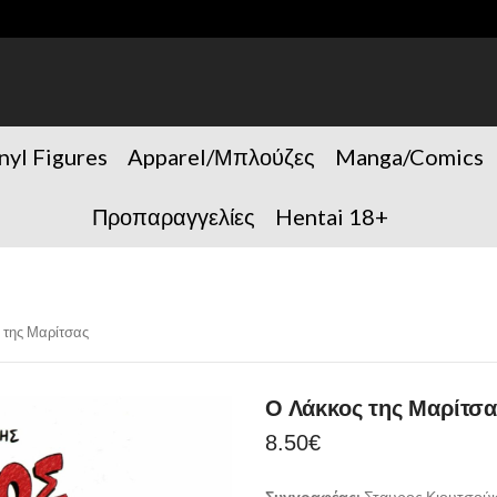
nyl Figures
Apparel/Μπλούζες
Manga/Comics
Προπαραγγελίες
Hentai 18+
 της Μαρίτσας
Ο Λάκκος της Μαρίτσα
8.50
€
Συγγραφέας:
Σταυρος Κιουτσού