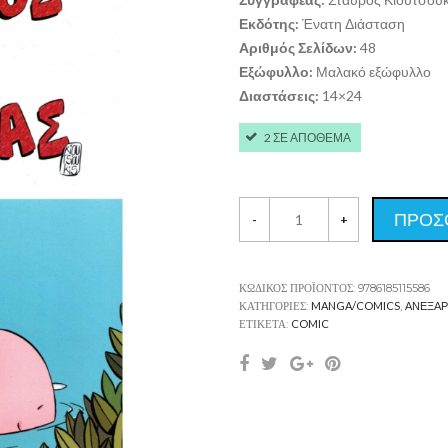
Εκδότης:
Ένατη Διάσταση
Αριθμός Σελίδων:
48
Εξώφυλλο:
Μαλακό εξώφυλλο
Διαστάσεις:
14×24
2 ΣΕ ΑΠΟΘΕΜΑ
ΠΡΟΣ
-
+
ΚΩΔΙΚΌΣ ΠΡΟΪΌΝΤΟΣ:
9786185115586
ΚΑΤΗΓΟΡΊΕΣ:
MANGA/COMICS
,
ΑΝΕΞΆΡ
ΕΤΙΚΈΤΑ:
COMIC