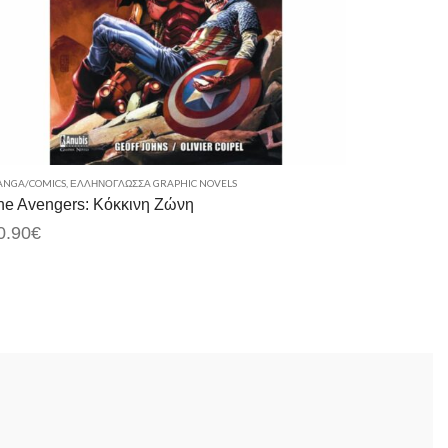
NGA/COMICS
,
ΕΛΛΗΝΌΓΛΩΣΣΑ GRAPHIC NOVELS
he Avengers: Κόκκινη Ζώνη
0.90
€