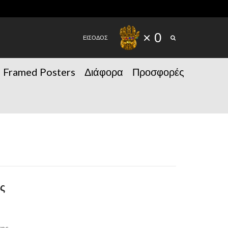
SEARCH
× 0
ΕΙΣΟΔΟΣ
Framed Posters
Διάφορα
Προσφορές
ς
κης