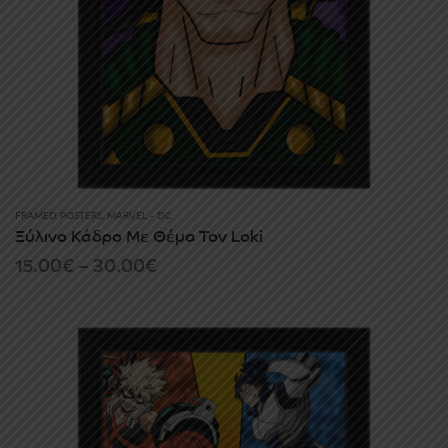
FRAMED POSTERS
,
MARVEL - DC
Ξύλινο Κάδρο Με Θέμα Τον Loki
Price
15.00
€
–
30.00
€
range:
15.00€
through
30.00€