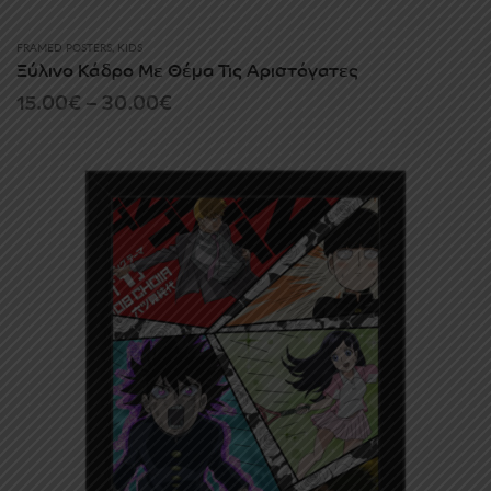
FRAMED POSTERS
,
KIDS
Ξύλινο Κάδρο Με Θέμα Τις Αριστόγατες
Price
15.00
€
–
30.00
€
range:
15.00€
through
30.00€