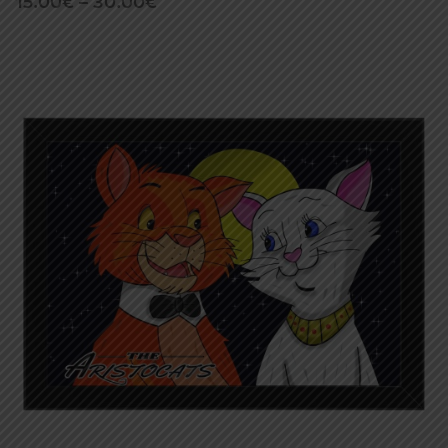
15.00
€
–
30.00
€
range:
15.00€
through
30.00€