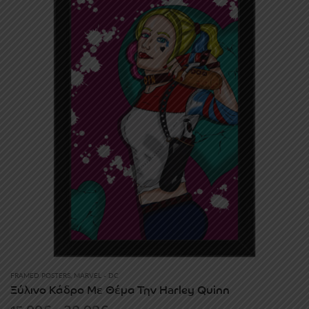
30.00€
FRAMED POSTERS
,
MARVEL - DC
Ξύλινο Κάδρο Με Θέμα Την Harley Quinn
Price