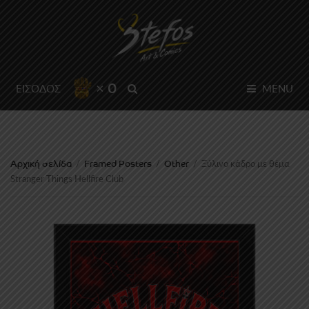
× 0
SEARCH
ΕΙΣΟΔΟΣ
MENU
Αρχική σελίδα
Framed Posters
Other
/
/
/
Ξύλινο κάδρο με θέμα
Stranger Things Hellfire Club