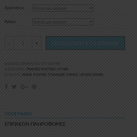
15.00€
Διαστάσεις
through
Κάδρο
30.00€
ΠΡΟΣΘΗΚΗ ΣΤΟ ΚΑΛΑΘΙ
-
+
ΚΩΔΙΚΌΣ ΠΡΟΪΌΝΤΟΣ:
STP3000199
FRAMED POSTERS
OTHER
ΚΑΤΗΓΟΡΊΕΣ:
,
EDDIE
POSTER
STRANGER THINGS
UPSIDE DOWN
ΕΤΙΚΈΤΕΣ:
,
,
,
ΠΕΡΙΓΡΑΦΉ
ΕΠΙΠΛΈΟΝ ΠΛΗΡΟΦΟΡΊΕΣ