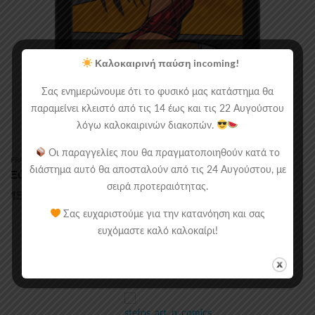
Καλοκαιρινή παύση incoming!
Σας ενημερώνουμε ότι το φυσικό μας κατάστημα θα
παραμείνει κλειστό από τις 14 έως και τις 22 Αυγούστου
λόγω καλοκαιρινών διακοπών.
Οι παραγγελίες που θα πραγματοποιηθούν κατά το
FRAMED POSTERS
,
MARVEL - DC
διάστημα αυτό θα αποσταλούν από τις 24 Αυγούστου, με
Ξύλινο Κάδρο Με Θέμα Την Elektra
σειρά προτεραιότητας.
Price
15.00
€
–
30.00
€
range:
Σας ευχαριστούμε για την κατανόηση και σας
ευχόμαστε καλό καλοκαίρι!
15.00€
through
30.00€