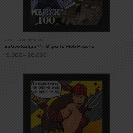
ANIME
,
FRAMED POSTERS
Ξύλινο Κάδρο Με Θέμα Το Mob Psycho
Price
15.00
€
–
30.00
€
range:
15.00€
through
30.00€