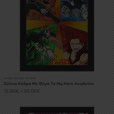
ANIME
,
FRAMED POSTERS
Ξύλινο Κάδρο Με Θέμα Το My Hero Academia
Price
15.00
€
–
30.00
€
range:
15.00€
through