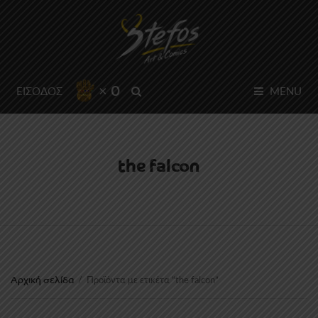
× 0
SEARCH
ΕΙΣΟΔΟΣ
MENU
the falcon
Αρχική σελίδα
/
Προϊόντα με ετικέτα “the falcon”