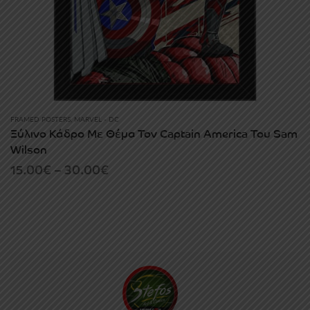
FRAMED POSTERS
,
MARVEL - DC
Ξύλινο Κάδρο Με Θέμα Τον Captain America Του Sam
Wilson
Price
15.00
€
–
30.00
€
range:
15.00€
through
30.00€