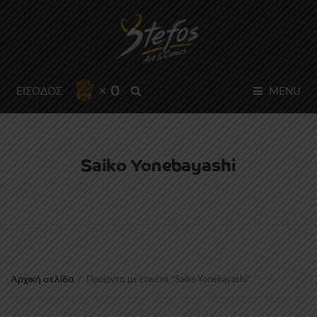
× 0
SEARCH
ΕΙΣΟΔΟΣ
MENU
Saiko Yonebayashi
Αρχική σελίδα
/
Προϊόντα με ετικέτα “Saiko Yonebayashi”