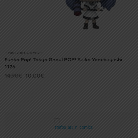
FUNKO POP
,
ΠΡΟΣΦΟΡΈΣ
Funko Pop! Tokyo Ghoul POP! Saiko Yonebayashi
1126
Original
Current
14.90
€
10.00
€
price
price
was:
is:
14.90€.
10.00€.