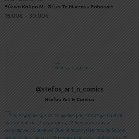
ANIME
,
FRAMED POSTERS
Ξύλινο Κάδρο Με Θέμα Το Macross Robotech
Price
15.00
€
–
30.00
€
range:
15.00€
through
30.00€
@stefos_art_n_comics
Stefos Art & Comics