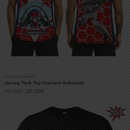
JERSEYS
,
ΠΡΟΣΦΟΡΈΣ
Jersey Tank Top Macross Robotech
Original
Current
40.00
€
20.00
€
price
price
was:
is:
40.00€.
20.00€.