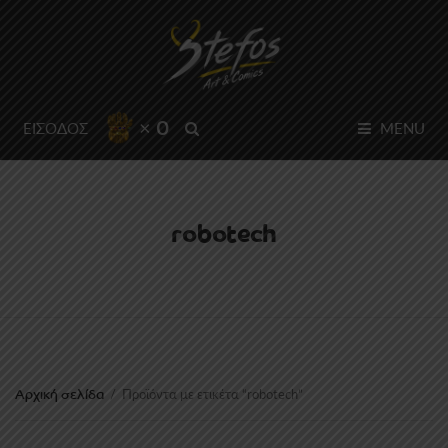
× 0
SEARCH
ΕΙΣΟΔΟΣ
MENU
robotech
Αρχική σελίδα
/
Προϊόντα με ετικέτα “robotech”