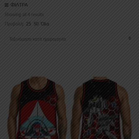
ΦΙΛΤΡΑ
Sorted
Showing all 4 results
by
Προβολή:
25
50
Όλα
latest