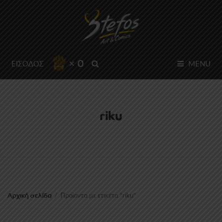
× 0
SEARCH
ΕΙΣΟΔΟΣ
MENU
riku
Αρχική σελίδα
/
Προϊόντα με ετικέτα “riku”