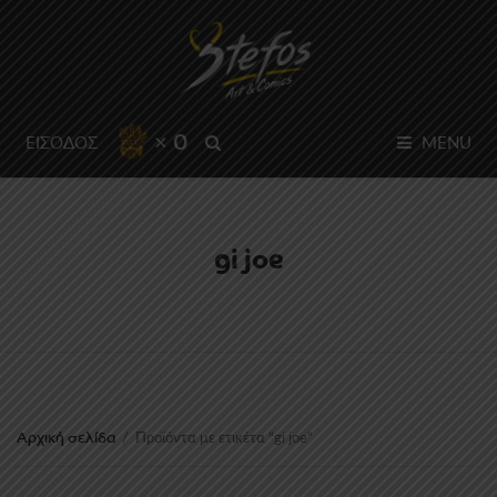
× 0
SEARCH
ΕΙΣΟΔΟΣ
MENU
gi joe
Αρχική σελίδα
/
Προϊόντα με ετικέτα “gi joe”