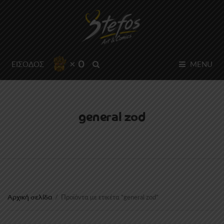
× 0
SEARCH
ΕΙΣΟΔΟΣ
MENU
general zod
Αρχική σελίδα
/
Προϊόντα με ετικέτα “general zod”