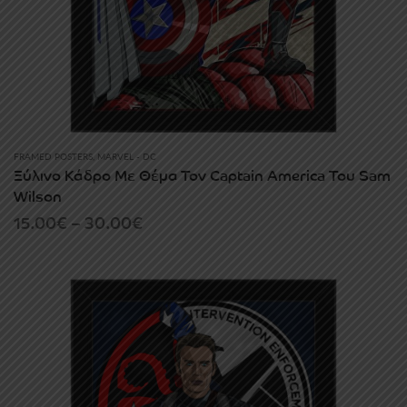
FRAMED POSTERS
,
MARVEL - DC
Ξύλινο Κάδρο Με Θέμα Τον Captain America Του Sam
Wilson
Price
15.00
€
–
30.00
€
range:
15.00€
through
30.00€