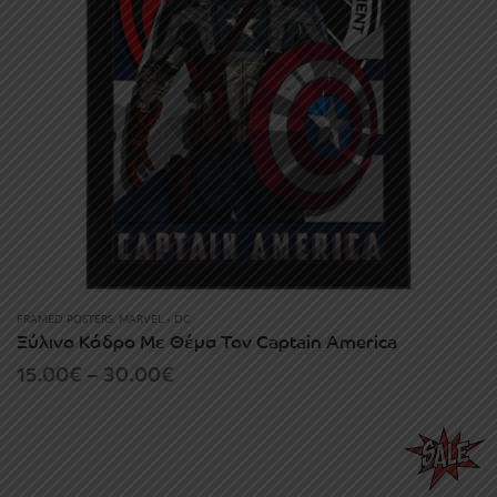
FRAMED POSTERS
,
MARVEL - DC
Ξύλινο Κάδρο Με Θέμα Τον Captain America
Price
15.00
€
–
30.00
€
range:
15.00€
through