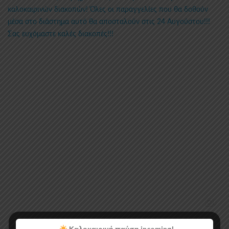
Καλοκαιρινή παύση incoming!