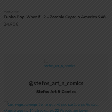
FUNKO POP
Funko Pop! What If…? – Zombie Captain America 948
24.90
€
@stefos_art_n_comics
Stefos Art & Comics