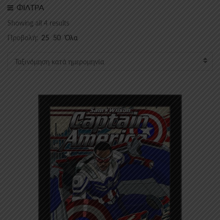
ΦΙΛΤΡΑ
Sorted
Showing all 4 results
by
Προβολή:
25
50
Όλα
latest