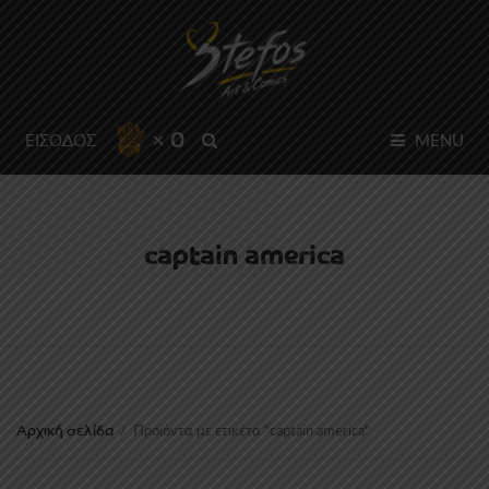
× 0
SEARCH
ΕΙΣΟΔΟΣ
MENU
captain america
Αρχική σελίδα
/
Προϊόντα με ετικέτα “captain america”