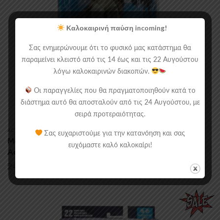
Καλοκαιρινή παύση incoming!
Σας ενημερώνουμε ότι το φυσικό μας κατάστημα θα
παραμείνει κλειστό από τις 14 έως και τις 22 Αυγούστου
λόγω καλοκαιρινών διακοπών.
Οι παραγγελίες που θα πραγματοποιηθούν κατά το
διάστημα αυτό θα αποσταλούν από τις 24 Αυγούστου, με
σειρά προτεραιότητας.
ACTION FIGURES
,
ΠΡΟΣΦΟΡΈΣ
Σας ευχαριστούμε για την κατανόηση και σας
Mcfarlane Toys DC Comics: Batman (Dark Detective)
ευχόμαστε καλό καλοκαίρι!
Action Figure (18cm).
Original
Current
24.90
€
19.90
€
price
price
was:
is:
24.90€.
19.90€.