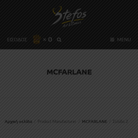
× 0
SEARCH
ΕΙΣΟΔΟΣ
MENU
MCFARLANE
Αρχική σελίδα
MCFARLANE
/
Product Manufacturer
/
/
Σελίδα 2