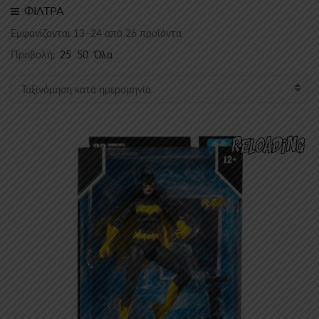
ΦΙΛΤΡΑ
Sorted
Εμφανίζονται 13–24 από 26 προϊόντα
by
Προβολή:
25
50
Όλα
latest