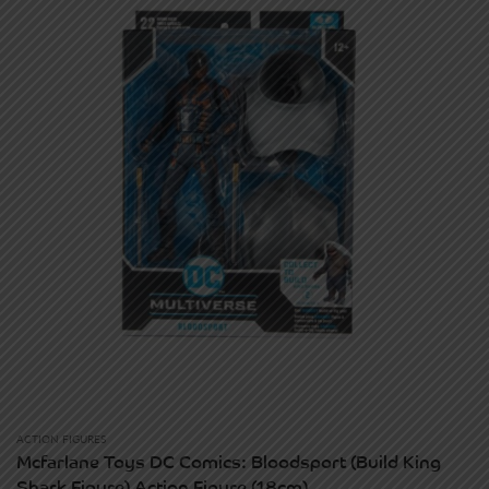
ACTION FIGURES
Mcfarlane Toys DC Comics: Bloodsport (Build King
Shark Figure) Action Figure (18cm).