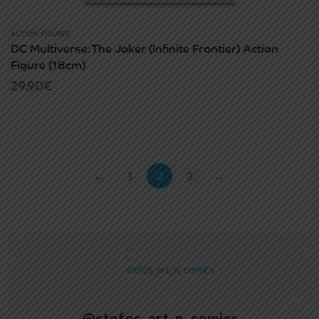
ACTION FIGURES
DC Multiverse:The Joker (Infinite Frontier) Action
Figure (18cm)
29.90
€
←
1
2
3
→
@stefos_art_n_comics